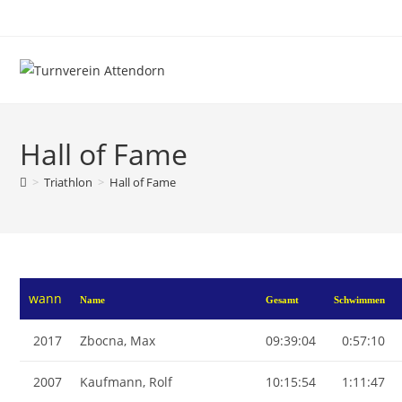
Hall of Fame
>
Triathlon
>
Hall of Fame
wann
Name
Gesamt
Schwimmen
2017
Zbocna, Max
09:39:04
0:57:10
2007
Kaufmann, Rolf
10:15:54
1:11:47