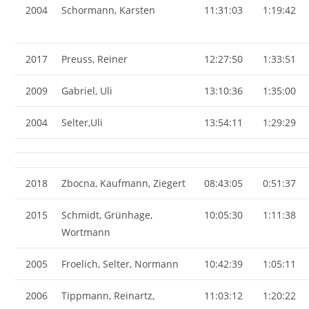
2004
Schormann, Karsten
11:31:03
1:19:42
2017
Preuss, Reiner
12:27:50
1:33:51
2009
Gabriel, Uli
13:10:36
1:35:00
2004
Selter,Uli
13:54:11
1:29:29
2018
Zbocna, Kaufmann, Ziegert
08:43:05
0:51:37
2015
Schmidt, Grünhage,
10:05:30
1:11:38
Wortmann
2005
Froelich, Selter, Normann
10:42:39
1:05:11
2006
Tippmann, Reinartz,
11:03:12
1:20:22