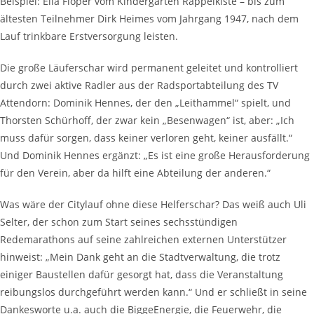
Beispiel: Ella Flöper vom Kindergarten Rappelkiste – bis zum
ältesten Teilnehmer Dirk Heimes vom Jahrgang 1947, nach dem
Lauf trinkbare Erstversorgung leisten.
Die große Läuferschar wird permanent geleitet und kontrolliert
durch zwei aktive Radler aus der Radsportabteilung des TV
Attendorn: Dominik Hennes, der den „Leithammel“ spielt, und
Thorsten Schürhoff, der zwar kein „Besenwagen“ ist, aber: „Ich
muss dafür sorgen, dass keiner verloren geht, keiner ausfällt.“
Und Dominik Hennes ergänzt: „Es ist eine große Herausforderung
für den Verein, aber da hilft eine Abteilung der anderen.“
Was wäre der Citylauf ohne diese Helferschar? Das weiß auch Uli
Selter, der schon zum Start seines sechsstündigen
Redemarathons auf seine zahlreichen externen Unterstützer
hinweist: „Mein Dank geht an die Stadtverwaltung, die trotz
einiger Baustellen dafür gesorgt hat, dass die Veranstaltung
reibungslos durchgeführt werden kann.“ Und er schließt in seine
Dankesworte u.a. auch die BiggeEnergie, die Feuerwehr, die