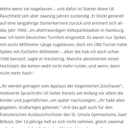
Wehe wenn sie losgelassen – und dafür ist Starter-Ikone Uli
Rauchheld seit über zwanzig Jahren zuständig. Er blickt generell
auf eine langjährige Starterkarriere zurück und erinnert sich an
das Jahr 1994: „Im altehrwürdigen Volksparkstadion in Hamburg,
war ich beim Deutschen Turnfest eingesetzt. Es waren nur Spikes
mit sechs Millimeter Länge zugelassen, doch ein Ü80-Turner hatte
Spikes mit fünfzehn Millimeter – ‚Aber die hab ich doch schon
1936 benutzt‘, sagte er treuherzig. Manche absolvierten einen
Hochstart, die kamen wohl nicht mehr runter, und wenn, dann
nicht mehr hoch.“
„Ihr werdet getragen vom Applaus der begeisterten Zuschauer“,
motivierte Sprachrohr Uli Selter bereits am Anfang vor allem die
Kinder und Jugendlichen, um später nachzulegen: „Ihr habt alles
gegeben, Großartiges geleistet.“ Und das galt auch für den
französischen Austauschschüler des St. Ursula Gymnasiums, Gael
Bilbost. Der 14-Jährige ließ es sich nicht nehmen, gleich zweimal