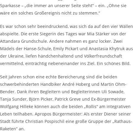
Sparkasse – „die immer an unserer Seite steht“ – ein. „Ohne sie
wäre ein solches Großereignis nicht zu stemmen.“
Es war schon sehr beeindruckend, was sich da auf den vier Wällen
abspielte. Die erste Siegerin des Tages war Mia Stärker von der
Attandara Grundschule. Andere nahmen es ganz locker. Zwei
Mädels der Hanse-Schule, Emily Pickart und Anastasia Khytruk aus
der Ukraine, liefen händchenhaltend und Völkerfreundschaft
vermittelnd, einträchtig nebeneinander ins Ziel. Ein schönes Bild.
Seit Jahren schon eine echte Bereicherung sind die beiden
schwerbehinderten Handbiker André Hoberg und Martin Ohm-
Bender. Dank ihren Begleitern und Begleiterinnen Uli Sowade,
Tanja Sunder, Björn Picker, Patrick Greve und Ex-Bürgermeister
Wolfgang Hilleke können auch die beiden „Rollis“ am integrativen
Leben teilhaben. Apropos Bürgermeister: Als erster Diener seiner
Stadt führte Christian Pospischil eine große Gruppe der „Rathaus-
Raketen“ an.