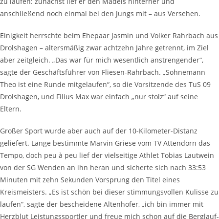
zu laufen: zunächst lief er den Mädels hinterher und
anschließend noch einmal bei den Jungs mit – aus Versehen.
Einigkeit herrschte beim Ehepaar Jasmin und Volker Rahrbach aus
Drolshagen – altersmäßig zwar achtzehn Jahre getrennt, im Ziel
aber zeitgleich. „Das war für mich wesentlich anstrengender“,
sagte der Geschäftsführer von Fliesen-Rahrbach. „Sohnemann
Theo ist eine Runde mitgelaufen“, so die Vorsitzende des TuS 09
Drolshagen, und Filius Max war einfach „nur stolz“ auf seine
Eltern.
Großer Sport wurde aber auch auf der 10-Kilometer-Distanz
geliefert. Lange bestimmte Marvin Griese vom TV Attendorn das
Tempo, doch peu à peu lief der vielseitige Athlet Tobias Lautwein
von der SG Wenden an ihn heran und sicherte sich nach 33:53
Minuten mit zehn Sekunden Vorsprung den Titel eines
Kreismeisters. „Es ist schön bei dieser stimmungsvollen Kulisse zu
laufen“, sagte der bescheidene Altenhofer, „ich bin immer mit
Herzblut Leistungssportler und freue mich schon auf die Berglauf-