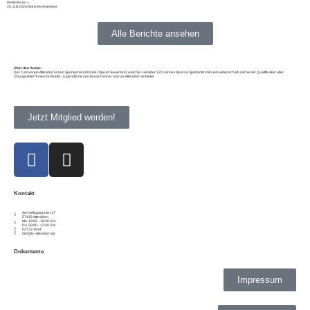
Weiterlesen »
20. Juli 2026
Keine Kommentare
Alle Berichte ansehen
Über den Verein:
Der Turnverein Attendorn ist ein Sportverein im Kreis Olpe im Sauerland, welcher seit über 120 Jahren diverse Sportarten mit viel Leidenschaft und bester Qualifikation aller
Übungsleiter*innen für Kinder, Jugendliche und Erwachsene rund um Attendorn anbietet.
Jetzt Mitglied werden!
Kontakt
Am Hellepädchen 17
57439 Attendorn
Mo. 16:00 - 18:30 Uhr
Do. 09:00 - 12:30 Uhr
02722 4934
info@tv-attendorn.de
Dokumente
Impressum