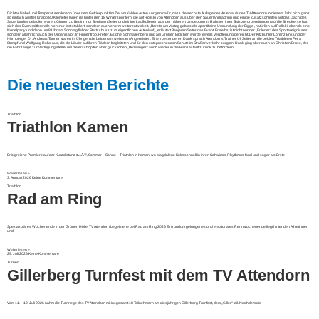
Dichter Nebel und Temperaturen knapp über dem Gefrierpunkt im Ziel am Kahlen Asten sorgten dafür, dass die sechste Auflage des Astenlaufs des TV Attendorn in diesem Jahr nicht ganz
so einfach ausfiel. Knapp 80 Kilometer lagen da hinter den 18 Wintersportlern, die auf Rollski von Attendorn aus über den Sauerlandradring und einige Zusatzschleifen auf das Dach des
Sauerlandes gelaufen waren. Gingen zu Beginn nur Benjamin Selter und einige Laufkollegen aus der näheren Umgebung im Rahmen ihrer Saisonvorbereitungen auf die Strecke, so hat
sich das Event mittlerweile nicht nur fest etabliert, sondern auch enorm weiterentwickelt. „Bereits am Vortag gab es als Aperitif eine Umrundung der Bigge , natürlich auf Rollski, abends eine
Nudelparty und dann um 8 Uhr am Sonntag fiel der Startschuss zum eigentlichen Astenlauf, „ erläutert Benjamin Selter das Event. Er selbst ist nicht nur der „Erfinder“ des Sportereignisses,
sondern alljährlich auch der Organisator. In Finnentrop, Fretter, Eslohe, Schmallenberg und am Großen Bildchen wurde jeweils Verpflegung gereicht. Der Kitzbühler Lorenz Enk und der
Nürnberger Dr. Andreas Tanner waren im Übrigen die beiden am weitesten Angereisten. Einen besonderen Dank sprach Attendorns Trainer Uli Selter an die beiden Triathleten Petra
Stumpf und Wolfgang Rohe aus, die die Läufer auf ihren Rädern begleiteten und für den entsprechenden Schutz im Straßenverkehr sorgten. Dank ging aber auch an Christian Bruse, der
die Fahrzeuge zur Verfügung stellte, um die erschöpften aber glücklichen „Bezwinger“ auch wieder in die Hansestadt zurück zu befördern.
Die neuesten Berichte
Triathlon
Triathlon Kamen
Erfolgreiche Premiere auf der Kurzdistanz 🏊🚴🏃 Sommer – Sonne – Triathlon in Kamen, wo Magdalene Kolm schnell in ihren Schwimm-Rhythmus fand und sogar als Erste
Weiterlesen »
3. August 2026
Keine Kommentare
Triathlon
Rad am Ring
Spektakuläres Wochenende in der Grünen Hölle: TV Attendorn begeisterte bei Rad am Ring 2026 Ein rundum gelungenes und emotionales Rennwochenende liegt hinter den Athletinnen
und
Weiterlesen »
29. Juli 2026
Keine Kommentare
Turnen
Gillerberg Turnfest mit dem TV Attendorn
Vom 11. – 12. Juli 2026 nahm die Turnriege des TV Attendorn mit insgesamt 18 Teilnehmern am diesjährigen Gillerberg Turnfest, dem „Giller“ teil. Nachdem die