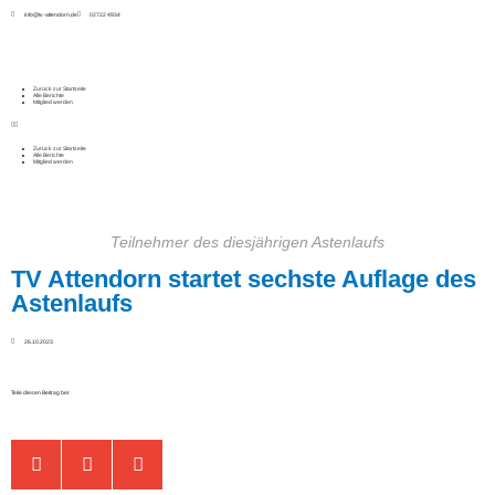
info@tv-attendorn.de
02722 4934
Zurück zur Startseite
Alle Berichte
Mitglied werden
Zurück zur Startseite
Alle Berichte
Mitglied werden
Teilnehmer des diesjährigen Astenlaufs
TV Attendorn startet sechste Auflage des
Astenlaufs
26.10.2023
Teile diesen Beitrag bei: