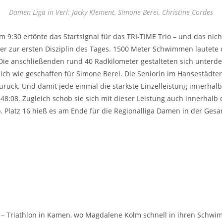
Damen Liga in Verl: Jacky Klement, Simone Berei, Christine Cordes
 9:30 ertönte das Startsignal für das TRI-TIME Trio – und das ni
er zur ersten Disziplin des Tages. 1500 Meter Schwimmen lautete d
Die anschließenden rund 40 Radkilometer gestalteten sich unterdes
entlich wie geschaffen für Simone Berei. Die Seniorin im Hansestä
urück. Und damit jede einmal die stärkste Einzelleistung innerhalb
8:08. Zugleich schob sie sich mit dieser Leistung auch innerhalb 
). Platz 16 hieß es am Ende für die Regionalliga Damen in der Gesa
 – Triathlon in Kamen, wo Magdalene Kolm schnell in ihren Schwi