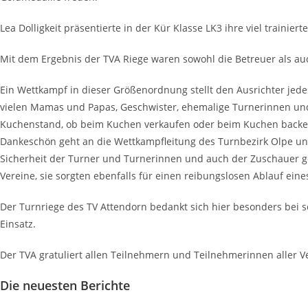
Lea Dolligkeit präsentierte in der Kür Klasse LK3 ihre viel trainie
Mit dem Ergebnis der TVA Riege waren sowohl die Betreuer als auc
Ein Wettkampf in dieser Größenordnung stellt den Ausrichter jede
vielen Mamas und Papas, Geschwister, ehemalige Turnerinnen und
Kuchenstand, ob beim Kuchen verkaufen oder beim Kuchen backen.
Dankeschön geht an die Wettkampfleitung des Turnbezirk Olpe und
Sicherheit der Turner und Turnerinnen und auch der Zuschauer ge
Vereine, sie sorgten ebenfalls für einen reibungslosen Ablauf ei
Der Turnriege des TV Attendorn bedankt sich hier besonders bei s
Einsatz.
Der TVA gratuliert allen Teilnehmern und Teilnehmerinnen aller V
Die neuesten Berichte