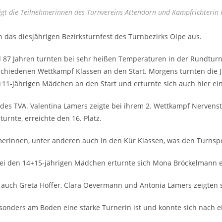
eigt die Teilnehmerinnen des Turnvereins Attendorn und Kampfrichterin 
 das diesjährigen Bezirksturnfest des Turnbezirks Olpe aus.
87 Jahren turnten bei sehr heißen Temperaturen in der Rundturnh
chiedenen Wettkampf Klassen an den Start. Morgens turnten die Jü
+11-jährigen Mädchen an den Start und erturnte sich auch hier eine
s TVA. Valentina Lamers zeigte bei ihrem 2. Wettkampf Nervenstärk
urnte, erreichte den 16. Platz.
erinnen, unter anderen auch in den Kür Klassen, was den Turnsp
ei den 14+15-jährigen Mädchen erturnte sich Mona Bröckelmann ein
uch Greta Höffer, Clara Oevermann und Antonia Lamers zeigten s
esonders am Boden eine starke Turnerin ist und konnte sich nach e