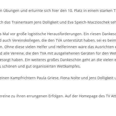
rten Übungen und erturnte sich hier den 10. Platz in einem starken 
h das Trainerteam Jens Dolligkeit und Eva Speich-Maczioschek seh
s Mal vor große logistische Herausforderungen. Ein riesen Dankes
 auch Vereinskollegen, die den TVA unterstützt haben, sei es be
 Ohne diese vielen Helfer und Helferinnen wäre das Ausrichten e
 alle Vereine, die den TVA mit ausgeliehenen Geräten für den Wet
sorgt haben. Ein weiteres großes Dankeschön geht an die vielen 
nes schönen und gut organisierten Wettkampfes.
einen Kampfrichtern Paula Griese, Fiona Nolte und Jens Dolligkeit
ereine zu ihren errungenen Erfolgen. Auf der Homepage des TV Atte