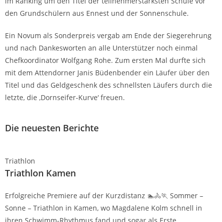
im Ranking um den Titel der teilnehmerstärksten Schule vor
den Grundschülern aus Ennest und der Sonnenschule.
Ein Novum als Sonderpreis vergab am Ende der Siegerehrung
und nach Dankesworten an alle Unterstützer noch einmal
Chefkoordinator Wolfgang Rohe. Zum ersten Mal durfte sich
mit dem Attendorner Janis Büdenbender ein Läufer über den
Titel und das Geldgeschenk des schnellsten Läufers durch die
letzte, die ‚Dornseifer-Kurve‘ freuen.
Die neuesten Berichte
Triathlon
Triathlon Kamen
Erfolgreiche Premiere auf der Kurzdistanz 🏊🚴🏃 Sommer –
Sonne – Triathlon in Kamen, wo Magdalene Kolm schnell in
ihren Schwimm-Rhythmus fand und sogar als Erste